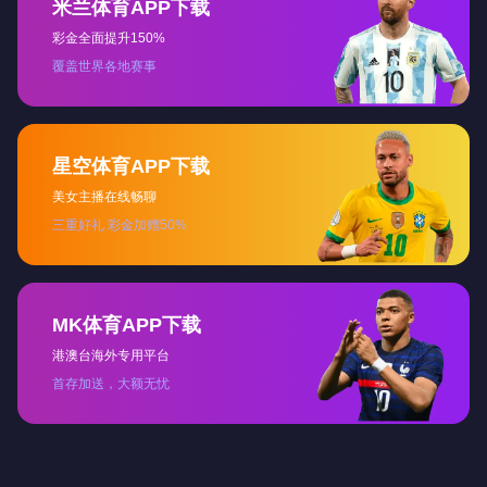
体育赛事的魅力不仅在于技术和战术，更在于心理博弈和
策略执行。万乐天决赛的几个高光瞬间充分体现了心理与
策略的重要性。
开云体育在线入口
心理韧性：比赛中逆境反击得分体现了
球员心理承受能力的强大。研究表明，高水平球员在压力
情境下的决策准确性对比赛结果具有显著影响。
战略灵活性：教练团队根据赛场形势不断调整阵型和战
术，使球队能够在不同阶段保持竞争力。这种灵活性通过
九游APP的数据追踪功能得以可视化，为观众和分析师提
供了直观参考。
观众参与与数据互动：万乐天决赛的精彩瞬间在社交媒体
和九游体育平台上形成了热点话题，观众通过数据分析参
与竞猜和讨论，不仅增加了赛事的互动性，也推动了体育