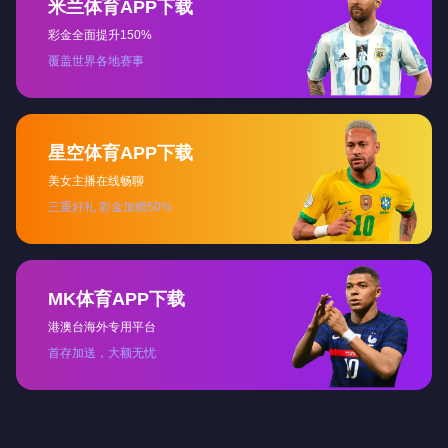
过报道各类体育赛事，它不仅能够提升国家的国际形象，
还能够吸引更多的投资和资源进入体育领域，促进体育产
业的发展。
体育新闻工作者的训练和技能
新闻写作技巧
成为一名优秀的体育新闻工作者，掌握新闻写作技巧是必