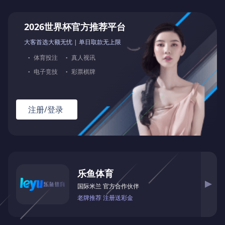
开云·体育(kaiyun)官方网站_KAIYUN
SPORTS
开云·体育(kaiyun)官方网站_KAIYUN SPORTS
俱乐部合作品牌的契合度评估方法，与
俱乐部合作运营方案
T9F5rQ37c2tsY8
|
2026-06-16
|
阅读（158）
俱乐部与城市合作共建训练场首批示范